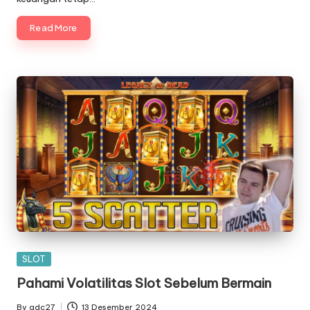
Read More
Posted
SLOT
in
Pahami Volatilitas Slot Sebelum Bermain
By
adc27
13 Desember 2024