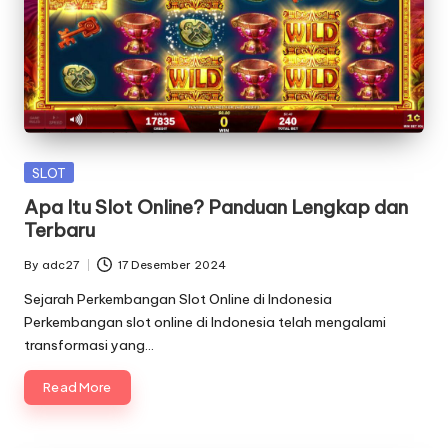
Posted
SLOT
in
Apa Itu Slot Online? Panduan Lengkap dan
Terbaru
By
adc27
17 Desember 2024
Posted
by
Sejarah Perkembangan Slot Online di Indonesia
Perkembangan slot online di Indonesia telah mengalami
transformasi yang…
Read More