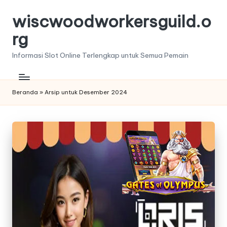
wiscwoodworkersguild.o
Skip
to
rg
content
Informasi Slot Online Terlengkap untuk Semua Pemain
Beranda
»
Arsip untuk Desember 2024