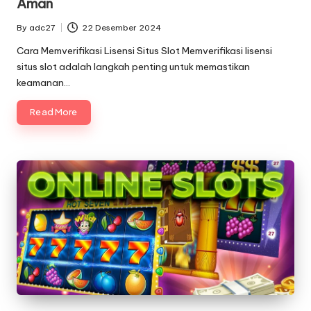
Aman
By
adc27
22 Desember 2024
Posted
by
Cara Memverifikasi Lisensi Situs Slot Memverifikasi lisensi
situs slot adalah langkah penting untuk memastikan
keamanan…
Read More