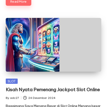
Read More
Posted
SLOT
in
Kisah Nyata Pemenang Jackpot Slot Online
By
adc27
24 Desember 2024
Posted
by
Bagaimana Saya Menang Besar di Slot Online Menang besar