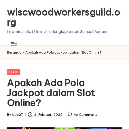
wiscwoodworkersguild.o
Skip
to
rg
content
Informasi Slot Online Terlengkap untuk Semua Pemain
Beranda
»
Apakah Ada Pola Jackpot dalam Slot Online?
Posted
SLOT
in
Apakah Ada Pola
Jackpot dalam Slot
Online?
By
adc27
21 Februari 2025
No Comments
Posted
by