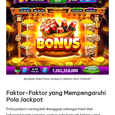
Apakah Ada Pola Jackpot dalam Slot Online?
Faktor-Faktor yang Mempengaruhi
Pola Jackpot
Pola
jackpot
sering kali dianggap sebagai hasil dari
keberuntungan semata, namun ada banyak faktor yang