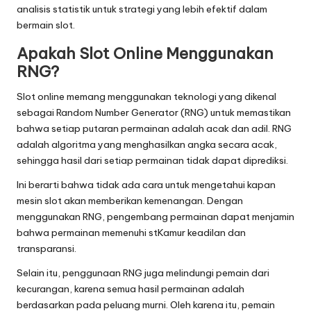
analisis statistik untuk strategi yang lebih efektif dalam
bermain slot.
Apakah Slot Online Menggunakan
RNG?
Slot online memang menggunakan teknologi yang dikenal
sebagai Random Number Generator (RNG) untuk memastikan
bahwa setiap putaran permainan adalah acak dan adil. RNG
adalah algoritma yang menghasilkan angka secara acak,
sehingga hasil dari setiap permainan tidak dapat diprediksi.
Ini berarti bahwa tidak ada cara untuk mengetahui kapan
mesin slot akan memberikan kemenangan. Dengan
menggunakan RNG, pengembang permainan dapat menjamin
bahwa permainan memenuhi stKamur keadilan dan
transparansi.
Selain itu, penggunaan RNG juga melindungi pemain dari
kecurangan, karena semua hasil permainan adalah
berdasarkan pada peluang murni. Oleh karena itu, pemain