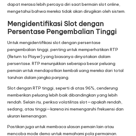
dapat merasa lebih percaya diri saat bermain slot online,
mengetahui bahwa mereka tidak akan dirugikan oleh sistem.
Mengidentifikasi Slot dengan
Persentase Pengembalian Tinggi
Untuk mengidentifikasi slot dengan persentase
pengembalian tinggi, penting untuk memperhatikan RTP
(Return to Player) yang biasanya dinyatakan dalam
persentase. RTP menunjukkan seberapa besar peluang
pemain untuk mendapatkan kembali uang mereka dari total
taruhan dalam jangka panjang.
Slot dengan RTP tinggi, seperti di atas 96%, cenderung
memberikan peluang lebih baik dibandingkan yang lebih
rendah. Selain itu, periksa volatilitas slot—apakah rendah,
sedang, atau tinggi—karena ini memengaruhi frekuensi dan
ukuran kemenangan.
Pastikan juga untuk membaca ulasan pemain lain atau
mencoba mode demo untuk memahami pola permainan.