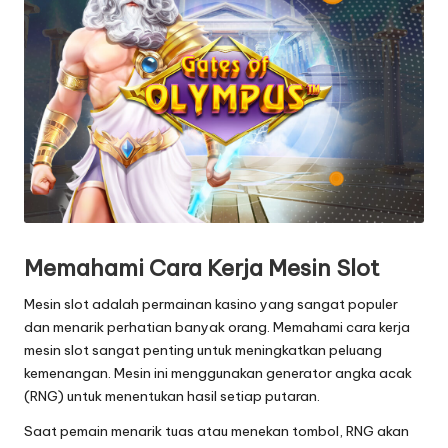
Memahami Cara Kerja Mesin Slot
Mesin
slot
adalah permainan kasino yang sangat populer
dan menarik perhatian banyak orang. Memahami cara kerja
mesin slot sangat penting untuk meningkatkan peluang
kemenangan. Mesin ini menggunakan generator angka acak
(RNG) untuk menentukan hasil setiap putaran.
Saat pemain menarik tuas atau menekan tombol, RNG akan