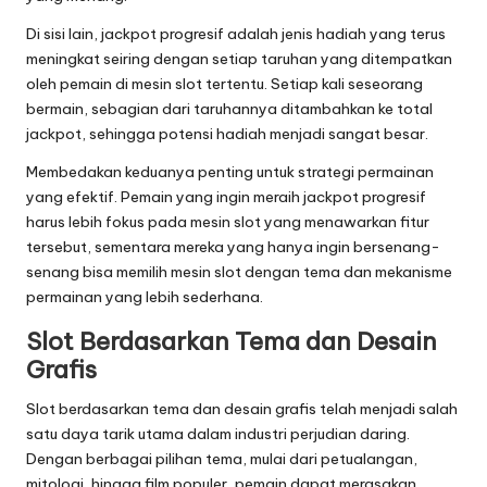
Di sisi lain, jackpot progresif adalah jenis hadiah yang terus
meningkat seiring dengan setiap taruhan yang ditempatkan
oleh pemain di mesin slot tertentu. Setiap kali seseorang
bermain, sebagian dari taruhannya ditambahkan ke total
jackpot, sehingga potensi hadiah menjadi sangat besar.
Membedakan keduanya penting untuk strategi permainan
yang efektif. Pemain yang ingin meraih jackpot progresif
harus lebih fokus pada mesin slot yang menawarkan fitur
tersebut, sementara mereka yang hanya ingin bersenang-
senang bisa memilih mesin slot dengan tema dan mekanisme
permainan yang lebih sederhana.
Slot Berdasarkan Tema dan Desain
Grafis
Slot berdasarkan tema dan desain grafis telah menjadi salah
satu daya tarik utama dalam industri perjudian daring.
Dengan berbagai pilihan tema, mulai dari petualangan,
mitologi, hingga film populer, pemain dapat merasakan