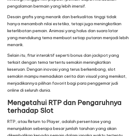
pengalaman bermain yang lebih imersif.
Desain grafis yang menarik dan berkualitas tinggi tidak
hanya menambah nilai estetika, tetapi juga meningkatkan
keterlibatan pemain. Animasi yang halus dan suara latar
yang mendukung tema membuat setiap putaran menjadi lebih
menarik.
Selain itu, fitur interaktif seperti bonus dan jackpot yang
terkait dengan tema tertentu semakin meningkatkan
keseruan. Dengan inovasi yang terus berkembang, slot
semakin mampu memadukan cerita dan visual yang memikat,
menjadikannya pilihan favorit bagi para penggemar judi
online di seluruh dunia.
Mengetahui RTP dan Pengaruhnya
terhadap Slot
RTP, atau Return to Player, adalah persentase yang
menunjukkan seberapa besar jumlah taruhan yang akan
dikembalikan kepada pemain dalam jangka waktu tertentu.