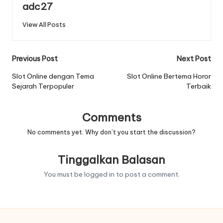
adc27
View All Posts
Post
Previous Post
Next Post
navigation
Slot Online dengan Tema
Slot Online Bertema Horor
Sejarah Terpopuler
Terbaik
Comments
No comments yet. Why don’t you start the discussion?
Tinggalkan Balasan
You must be
logged in
to post a comment.