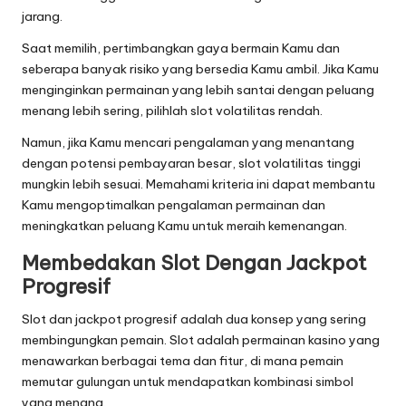
jarang.
Saat memilih, pertimbangkan gaya bermain Kamu dan
seberapa banyak risiko yang bersedia Kamu ambil. Jika Kamu
menginginkan permainan yang lebih santai dengan peluang
menang lebih sering, pilihlah slot volatilitas rendah.
Namun, jika Kamu mencari pengalaman yang menantang
dengan potensi pembayaran besar, slot volatilitas tinggi
mungkin lebih sesuai. Memahami kriteria ini dapat membantu
Kamu mengoptimalkan pengalaman permainan dan
meningkatkan peluang Kamu untuk meraih kemenangan.
Membedakan Slot Dengan Jackpot
Progresif
Slot dan jackpot progresif adalah dua konsep yang sering
membingungkan pemain. Slot adalah permainan kasino yang
menawarkan berbagai tema dan fitur, di mana pemain
memutar gulungan untuk mendapatkan kombinasi simbol
yang menang.