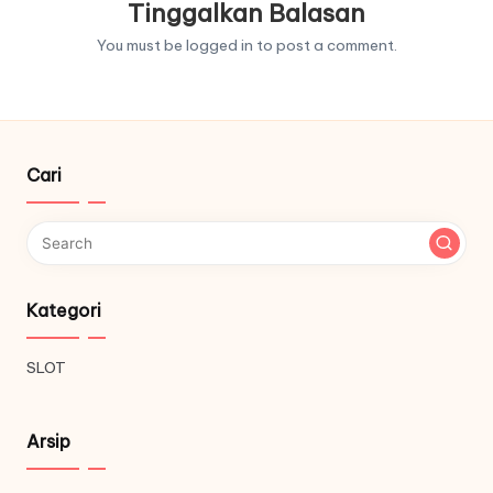
Tinggalkan Balasan
You must be
logged in
to post a comment.
Cari
Kategori
SLOT
Arsip