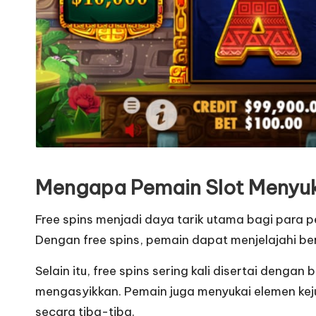
Mengapa Pemain Slot Menyuka
Free spins menjadi daya tarik utama bagi para 
Dengan free spins, pemain dapat menjelajahi 
Selain itu, free spins sering kali disertai de
mengasyikkan. Pemain juga menyukai elemen kej
secara tiba-tiba.