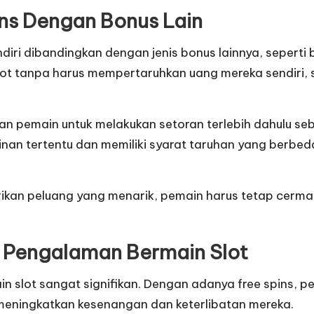
ns Dengan Bonus Lain
iri dibandingkan dengan jenis bonus lainnya, sepert
lot tanpa harus mempertaruhkan uang mereka sendiri,
skan pemain untuk melakukan setoran terlebih dahulu
nan tertentu dan memiliki syarat taruhan yang berbed
rikan peluang yang menarik, pemain harus tetap cerma
 Pengalaman Bermain Slot
 slot sangat signifikan. Dengan adanya free spins, 
eningkatkan kesenangan dan keterlibatan mereka.