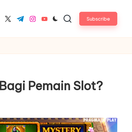
Subscribe
cebook.com
twitter.com
t.me
instagram.com
youtube.com
Bagi Pemain Slot?