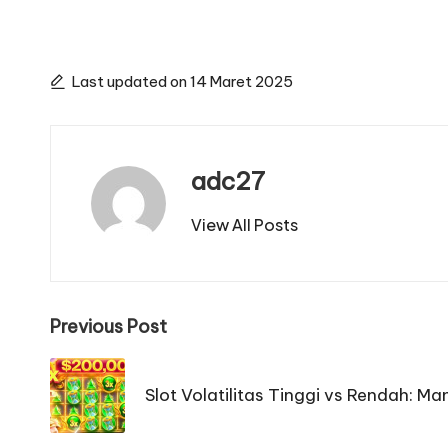
Last updated on 14 Maret 2025
adc27
View All Posts
Post
Previous Post
navigation
Slot Volatilitas Tinggi vs Rendah: M