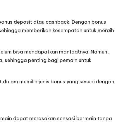
i bonus deposit atau cashback. Dengan bonus
 sehingga memberikan kesempatan untuk meraih
 sebelum bisa mendapatkan manfaatnya. Namun,
a, sehingga penting bagi pemain untuk
t dalam memilih jenis bonus yang sesuai dengan
pemain dapat merasakan sensasi bermain tanpa