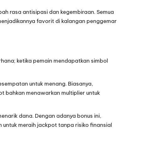
ah rasa antisipasi dan kegembiraan. Semua
menjadikannya favorit di kalangan penggemar
derhana; ketika pemain mendapatkan simbol
kesempatan untuk menang. Biasanya,
ot bahkan menawarkan multiplier untuk
 menarik dana. Dengan adanya bonus ini,
tuk meraih jackpot tanpa risiko finansial