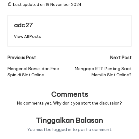
Last updated on 19 November 2024
adc27
View All Posts
Post
Previous Post
Next Post
navigation
Mengenal Bonus dan Free
Mengapa RTP Penting Saat
Spin di Slot Online
Memilih Slot Online?
Comments
No comments yet. Why don’t you start the discussion?
Tinggalkan Balasan
You must be
logged in
to post a comment.