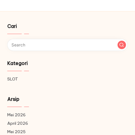
Cari
Kategori
SLOT
Arsip
Mei 2026
April 2026
Mei 2025