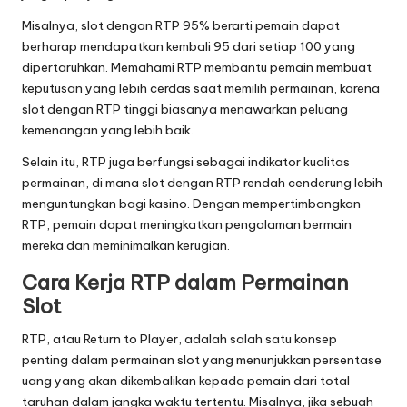
Misalnya, slot dengan RTP 95% berarti pemain dapat
berharap mendapatkan kembali 95 dari setiap 100 yang
dipertaruhkan. Memahami RTP membantu pemain membuat
keputusan yang lebih cerdas saat memilih permainan, karena
slot dengan RTP tinggi biasanya menawarkan peluang
kemenangan yang lebih baik.
Selain itu, RTP juga berfungsi sebagai indikator kualitas
permainan, di mana slot dengan RTP rendah cenderung lebih
menguntungkan bagi kasino. Dengan mempertimbangkan
RTP, pemain dapat meningkatkan pengalaman bermain
mereka dan meminimalkan kerugian.
Cara Kerja RTP dalam Permainan
Slot
RTP, atau Return to Player, adalah salah satu konsep
penting dalam permainan slot yang menunjukkan persentase
uang yang akan dikembalikan kepada pemain dari total
taruhan dalam jangka waktu tertentu. Misalnya, jika sebuah