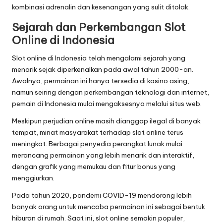
kombinasi adrenalin dan kesenangan yang sulit ditolak.
Sejarah dan Perkembangan Slot
Online di Indonesia
Slot online di Indonesia telah mengalami sejarah yang
menarik sejak diperkenalkan pada awal tahun 2000-an.
Awalnya, permainan ini hanya tersedia di kasino asing,
namun seiring dengan perkembangan teknologi dan internet,
pemain di Indonesia mulai mengaksesnya melalui situs web.
Meskipun perjudian online masih dianggap ilegal di banyak
tempat, minat masyarakat terhadap slot online terus
meningkat. Berbagai penyedia perangkat lunak mulai
merancang permainan yang lebih menarik dan interaktif,
dengan grafik yang memukau dan fitur bonus yang
menggiurkan.
Pada tahun 2020, pandemi COVID-19 mendorong lebih
banyak orang untuk mencoba permainan ini sebagai bentuk
hiburan di rumah. Saat ini, slot online semakin populer,