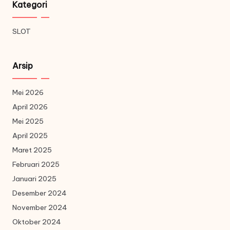
Kategori
SLOT
Arsip
Mei 2026
April 2026
Mei 2025
April 2025
Maret 2025
Februari 2025
Januari 2025
Desember 2024
November 2024
Oktober 2024