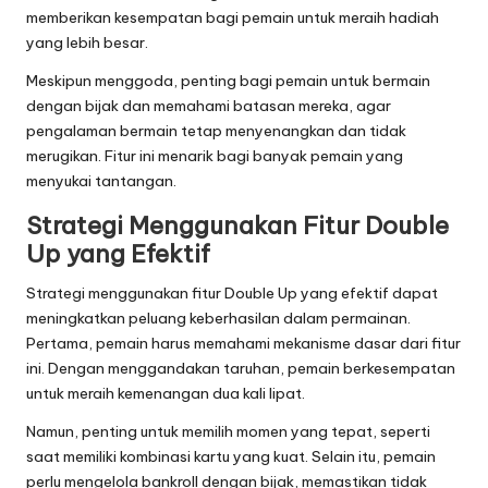
memberikan kesempatan bagi pemain untuk meraih hadiah
yang lebih besar.
Meskipun menggoda, penting bagi pemain untuk bermain
dengan bijak dan memahami batasan mereka, agar
pengalaman bermain tetap menyenangkan dan tidak
merugikan. Fitur ini menarik bagi banyak pemain yang
menyukai tantangan.
Strategi Menggunakan Fitur Double
Up yang Efektif
Strategi menggunakan fitur Double Up yang efektif dapat
meningkatkan peluang keberhasilan dalam permainan.
Pertama, pemain harus memahami mekanisme dasar dari fitur
ini. Dengan menggandakan taruhan, pemain berkesempatan
untuk meraih kemenangan dua kali lipat.
Namun, penting untuk memilih momen yang tepat, seperti
saat memiliki kombinasi kartu yang kuat. Selain itu, pemain
perlu mengelola bankroll dengan bijak, memastikan tidak