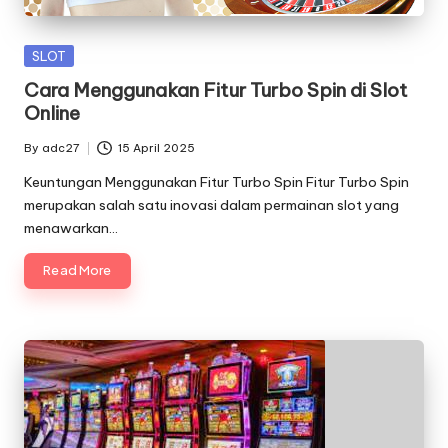
Posted
SLOT
in
Cara Menggunakan Fitur Turbo Spin di Slot
Online
By
adc27
15 April 2025
Posted
by
Keuntungan Menggunakan Fitur Turbo Spin Fitur Turbo Spin
merupakan salah satu inovasi dalam permainan slot yang
menawarkan…
Read More