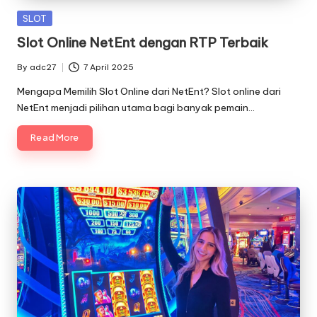
Posted
SLOT
in
Slot Online NetEnt dengan RTP Terbaik
By
adc27
7 April 2025
Posted
by
Mengapa Memilih Slot Online dari NetEnt? Slot online dari
NetEnt menjadi pilihan utama bagi banyak pemain…
Read More