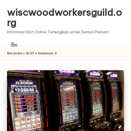
wiscwoodworkersguild.o
Skip
to
rg
content
Informasi Slot Online Terlengkap untuk Semua Pemain
Beranda
»
SLOT
»
Halaman 2