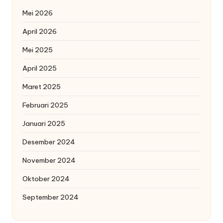
Mei 2026
April 2026
Mei 2025
April 2025
Maret 2025
Februari 2025
Januari 2025
Desember 2024
November 2024
Oktober 2024
September 2024